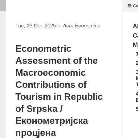
Co
Tue, 23 Dec 2025 in
Acta Economica
A
С
M
Econometric
Assessment of the
Macroeconomic
Contributions of
Tourism in Republic
of Srpska /
Економетријска
процјена