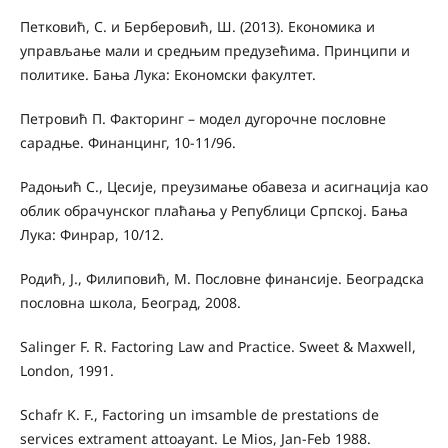
Петковић, С. и Берберовић, Ш. (2013). Економика и
управљање мали и средњим предузећима. Принципи и
политике. Бања Лука: Економски факултет.
Петровић П. Факторинг – модел дугорочне пословне
сарадње. Финанцинг, 10-11/96.
Радоњић С., Цесије, преузимање обавеза и асигнација као
облик обрачунског плаћања у Републици Српској. Бања
Лука: Финрар, 10/12.
Родић, Ј., Филиповић, М. Пословне финансије. Београдска
пословна школа, Београд, 2008.
Salinger F. R. Factoring Law and Practice. Sweet & Maxwell,
London, 1991.
Schafr K. F., Factoring un imsamble de prestations de
services extrament attoayant. Le Mios, Jan-Feb 1988.