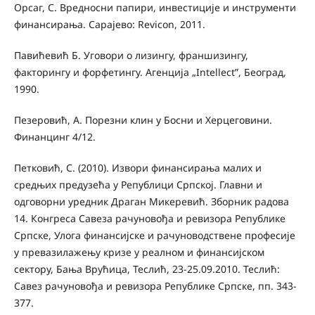
Орсаг, С. Вредносни папири, инвестиције и инструменти
финансирања. Сарајево: Revicon, 2011.
Павићевић Б. Уговори о лизингу, франшизингу,
факторингу и форфетингу. Агенција „Intellect”, Београд,
1990.
Пезеровић, А. Порезни клин у Босни и Херцеговини.
Финанцинг 4/12.
Петковић, С. (2010). Извори финансирања малих и
средњих предузећа у Републици Српској. Главни и
одговорни уредник Драган Микеревић. Зборник радова
14. Конгреса Савеза рачуновођа и ревизора Републике
Српске, Улога финансијске и рачуноводствене професије
у превазилажењу кризе у реалном и финансијском
сектору, Бања Врућица, Теслић, 23-25.09.2010. Теслић:
Савез рачуновођа и ревизора Републике Српске, пп. 343-
377.